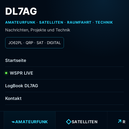
DL7AG
AMATEURFUNK · SATELLITEN · RAUMFAHRT · TECHNIK
Nachrichten, Projekte und Technik
JO62PL · QRP · SAT · DIGITAL
Startseite
WSPR LIVE
LogBook DL7AG
Kontakt
⌁
◇
↗
AMATEURFUNK
SATELLITEN
RA