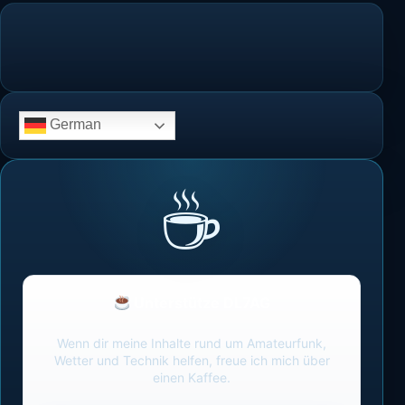
German
Unterstütze DL7AG
Wenn dir meine Inhalte rund um Amateurfunk,
Wetter und Technik helfen, freue ich mich über
einen Kaffee.