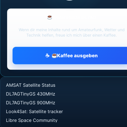
Unterstütze DL7AG
Wenn dir meine Inhalte rund um Amateurfunk, Wetter und
Technik helfen, freue ich mich über einen Kaffee.
Kaffee ausgeben
AMSAT Satellite Status
DL7AGTinyGS 430MHz
DL7AGTinyGS 900MHz
Look4Sat: Satellite tracker
Libre Space Community