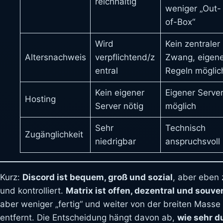
reichhaltig
weniger „Out-
of-Box“
Wird
Kein zentraler
Altersnachweis
verpflichtend/z
Zwang, eigen
entral
Regeln möglic
Kein eigener
Eigener Serve
Hosting
Server nötig
möglich
Sehr
Technisch
Zugänglichkeit
niedrigbar
anspruchsvoll
Kurz:
Discord ist bequem, groß und sozial
, aber eben 
und kontrolliert.
Matrix ist offen, dezentral und souve
aber weniger „fertig“ und weiter von der breiten Masse
entfernt. Die Entscheidung hängt davon ab,
wie sehr d