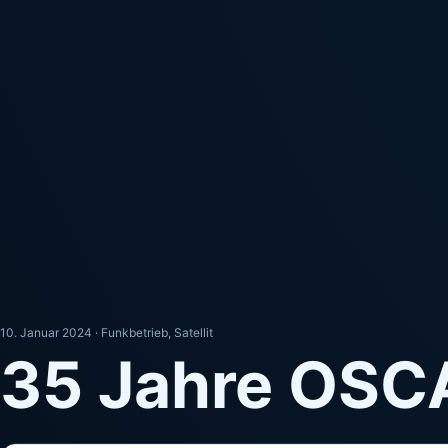
10. Januar 2024 ·
Funkbetrieb
,
Satellit
35 Jahre OS