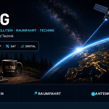
↗
◉
EN
RAUMFAHRT
ANTEN