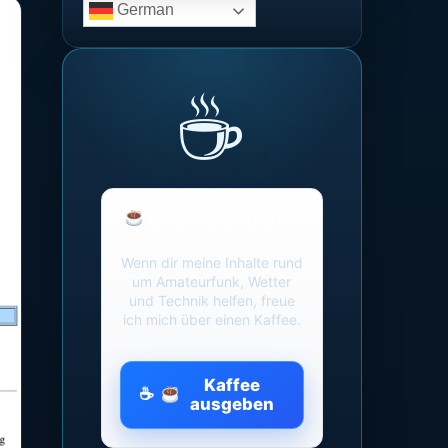
German
Unterstütze DL7AG
Wenn dir meine Inhalte rund
um Amateurfunk, Wetter
und Technik helfen, freue
ich mich über einen Kaffee.
Kaffee
ausgeben