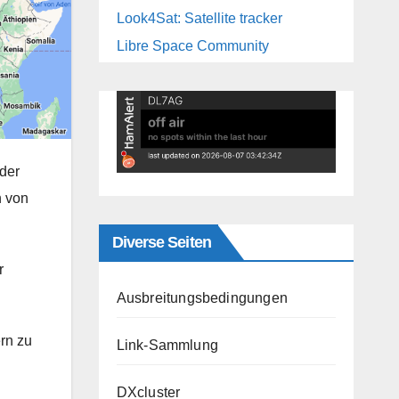
Look4Sat: Satellite tracker
Libre Space Community
der
n von
Diverse Seiten
r
Ausbreitungsbedingungen
rn zu
Link-Sammlung
DXcluster