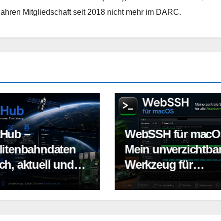
ren Mitgliedschaft seit 2018 nicht mehr im DARC.
SH für macOS –
AppleWerbung.de 
 unverzichtbares
Ein digitales
zeug für
Gedächtnis für App
berry Pi und
Fans
x