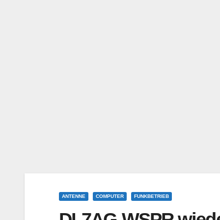
ANTENNE
COMPUTER
FUNKBETRIEB
DL7AG WSPR wieder