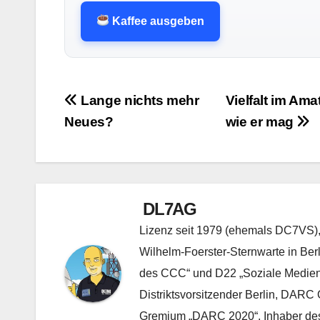
Kaffee ausgeben
Beitragsnavigation
Lange nichts mehr
Vielfalt im Am
Neues?
wie er mag
DL7AG
Lizenz seit 1979 (ehemals DC7VS), 
Wilhelm-Foerster-Sternwarte in Ber
des CCC“ und D22 „Soziale Medien“, 
Distriktsvorsitzender Berlin, DARC 
Gremium „DARC 2020“, Inhaber des