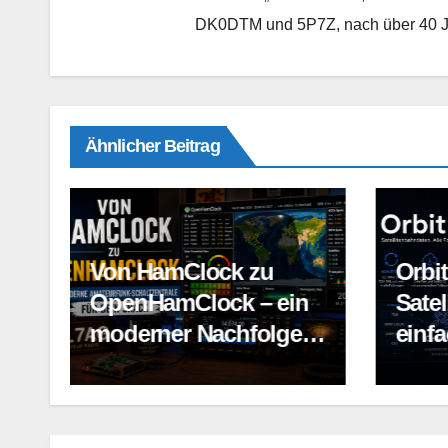
DK0DTM und 5P7Z, nach über 40 Jah
Ähnlicher Beitrag
OrbitHub –
WebS
n
Satellitenbahndaten
Mein
r
einfach, aktuell und
Werk
-
unabhängig nutzen
Rasp
Linu