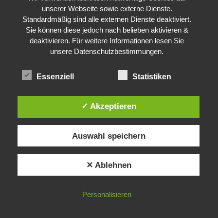
unserer Webseite sowie externe Dienste.
Standardmäßig sind alle externen Dienste deaktiviert.
Sie können diese jedoch nach belieben aktivieren &
deaktivieren. Für weitere Informationen lesen Sie
Berlin
unsere Datenschutzbestimmungen.
17º
Essenziell
Statistiken
✓ Akzeptieren
61%
8 km/h
1023 hPa
74%
Auswahl speichern
Today
Tmrw.
Sun. 9
23º / 15º
26º / 14º
32º / 17º
✕ Ablehnen
0%
0%
0%
18 km/h
8 km/h
14 km/h
Personalisieren
Berlin weather
My QRZ.com Page