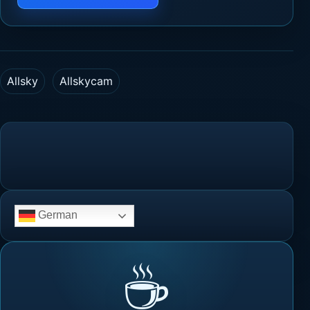
Allsky
Allskycam
German