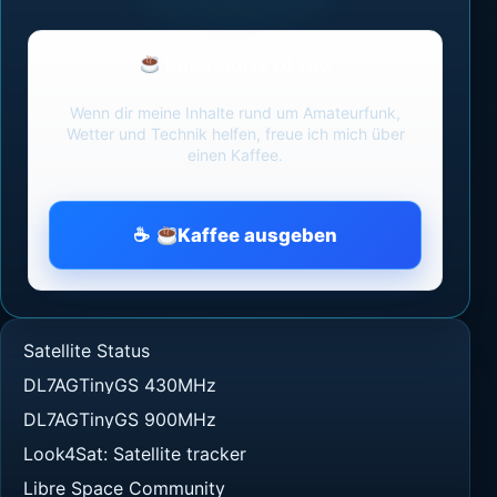
Unterstütze DL7AG
Wenn dir meine Inhalte rund um Amateurfunk,
Wetter und Technik helfen, freue ich mich über
einen Kaffee.
Kaffee ausgeben
Satellite Status
DL7AGTinyGS 430MHz
DL7AGTinyGS 900MHz
Look4Sat: Satellite tracker
Libre Space Community