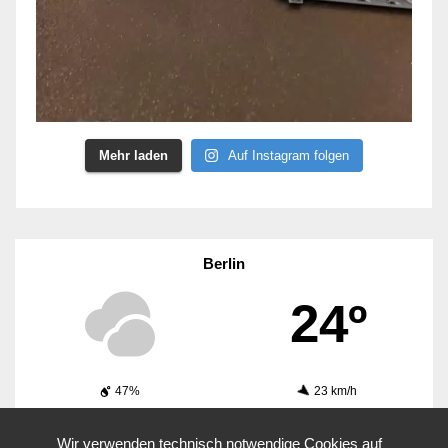
Mehr laden
Auf Instagram folgen
Berlin
24º
47%
23 km/h
1017 hPa
50%
Wir verwenden technisch notwendige Cookies auf