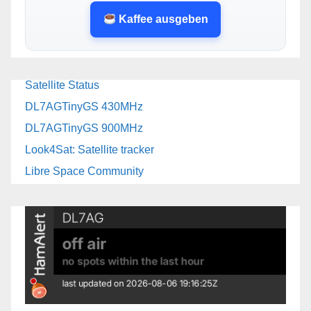
Kaffee ausgeben
Satellite Status
DL7AGTinyGS 430MHz
DL7AGTinyGS 900MHz
Look4Sat: Satellite tracker
Libre Space Community