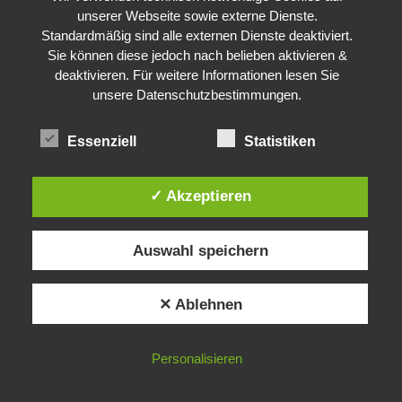
unserer Webseite sowie externe Dienste.
Today
Tmrw.
Sat. 8
Standardmäßig sind alle externen Dienste deaktiviert.
Sie können diese jedoch nach belieben aktivieren &
28º / 20º
23º / 13º
26º / 11º
deaktivieren. Für weitere Informationen lesen Sie
unsere Datenschutzbestimmungen.
24%
0%
0%
Essenziell
Statistiken
23 km/h
16 km/h
7 km/h
Berlin weather
✓ Akzeptieren
Auswahl speichern
✕ Ablehnen
You missed
APP
COMPUTER
RAKETEN
RASPBERRYPI
Personalisieren
My QRZ.com Page
RAUMFAHRT
SATELLIT
SHACK