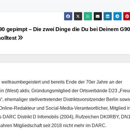
90 gepimpt – Die zwei Dinge die Du bei Deinem G9
olltest
weltraumbegeistert und bereits Ende der 70er Jahre an der
lin (West) aktiv, Gründungsmitglied der Ortsverbände D23 „Fre
ehemaliger stellvertretender Distriktsvorsitzender Berlin sowi
Online-Redakteur und Social-Media-Verantwortlicher, Mitglied i
 DARC Distrikt D Infomobils (2004), Rufzeichen DK0RBY, DN
ren Mitgliedschaft seit 2018 nicht mehr im DARC.