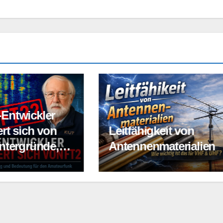
OpenHamClock – 
ähigkeit von
logische Nachfolg
nnenmaterialien
von HamClock