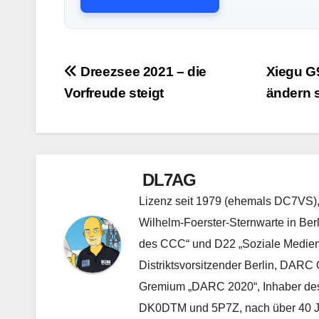
Beitragsnavigation
Dreezsee 2021 – die
Xiegu G
Vorfreude steigt
ändern s
DL7AG
Lizenz seit 1979 (ehemals DC7VS), 
Wilhelm-Foerster-Sternwarte in Ber
des CCC“ und D22 „Soziale Medien“, 
Distriktsvorsitzender Berlin, DARC 
Gremium „DARC 2020“, Inhaber des
DK0DTM und 5P7Z, nach über 40 Jah