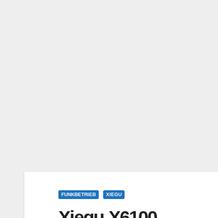
FUNKBETRIEB
XIEGU
Xiegu X6100