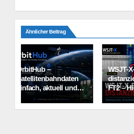
Ähnlicher Beitrag
WSJT-X-Entwickler
distanziert sich von
Leitf
FT2 – Hintergründe,
Ante
Einordnung und
Bedeutung für den
Amateurfunk