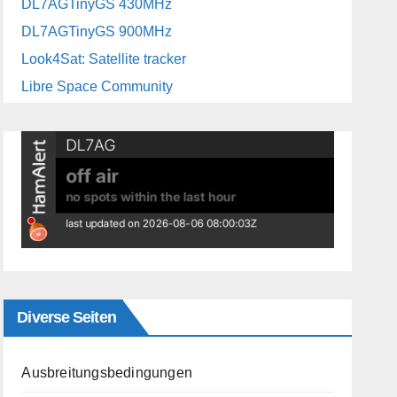
DL7AGTinyGS 430MHz
DL7AGTinyGS 900MHz
Look4Sat: Satellite tracker
Libre Space Community
Diverse Seiten
Ausbreitungsbedingungen