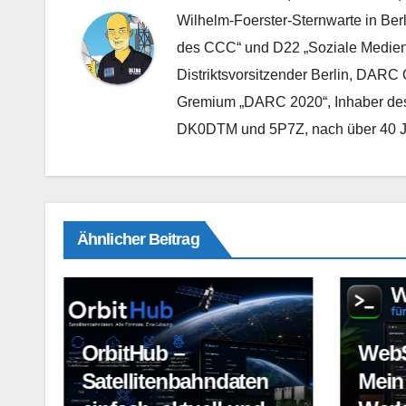
Wilhelm-Foerster-Sternwarte in Ber
des CCC“ und D22 „Soziale Medien“, 
Distriktsvorsitzender Berlin, DARC 
Gremium „DARC 2020“, Inhaber des
DK0DTM und 5P7Z, nach über 40 Jah
Ähnlicher Beitrag
OrbitHub –
WebS
n
Satellitenbahndaten
Mein