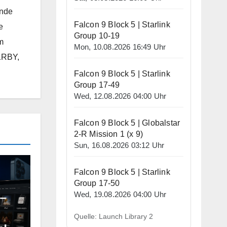
unde
Falcon 9 Block 5 | Starlink
e
Group 10-19
m
Mon, 10.08.2026 16:49 Uhr
1RBY,
Falcon 9 Block 5 | Starlink
Group 17-49
Wed, 12.08.2026 04:00 Uhr
Falcon 9 Block 5 | Globalstar
2-R Mission 1 (x 9)
Sun, 16.08.2026 03:12 Uhr
Falcon 9 Block 5 | Starlink
Group 17-50
–
Mole für macOS –
Orb
Wed, 19.08.2026 04:00 Uhr
Endlich eine Mac-App,
sic
Quelle: Launch Library 2