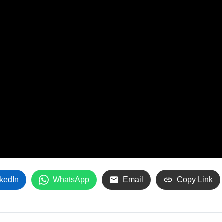
kedIn
WhatsApp
Email
Copy Link