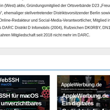
lin (West) aktiv, Gründungsmitglied der Ortsverbände D23 „Fre
ehemaliger stellvertretender Distriktsvorsitzender Berlin sowi
Online-Redakteur und Social-Media-Verantwortlicher, Mitglied i
 DARC Distrikt D Infomobils (2004), Rufzeichen DK0RBY, DN
ren Mitgliedschaft seit 2018 nicht mehr im DARC.
SH für macOS –
AppleWerbung.de 
 unverzichtbares
Ein digitales