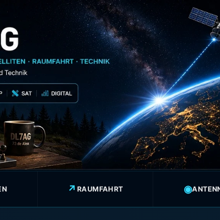
↗
◉
EN
RAUMFAHRT
ANTEN