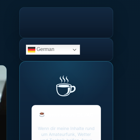
German
Unterstütze DL7AG
Wenn dir meine Inhalte rund
um Amateurfunk, Wetter