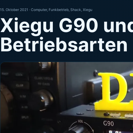
15. Oktober 2021 ·
Computer
,
Funkbetrieb
,
Shack
,
Xiegu
Xiegu G90 und
Betriebsarten