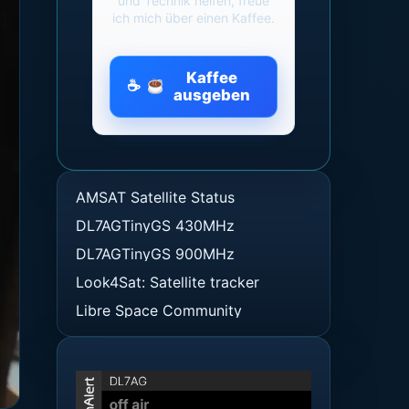
und Technik helfen, freue
ich mich über einen Kaffee.
Kaffee
ausgeben
AMSAT Satellite Status
DL7AGTinyGS 430MHz
DL7AGTinyGS 900MHz
Look4Sat: Satellite tracker
Libre Space Community