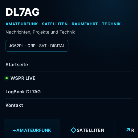
DL7AG
AMATEURFUNK · SATELLITEN · RAUMFAHRT · TECHNIK
Nachrichten, Projekte und Technik
JO62PL · QRP · SAT · DIGITAL
Startseite
WSPR LIVE
LogBook DL7AG
Kontakt
⌁
◇
↗
AMATEURFUNK
SATELLITEN
RA